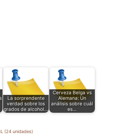
Cerveza Belga vs
s
La sorprendente
Alemana: Un
verdad sobre los
análisis sobre cuál
grados de alcohol…
es…
3L (24 unidades)