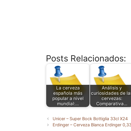
Posts Relacionados:
La cerveza
Análisis y
española más
curiosidades de la
popular a nivel
cervezas:
mundial:…
Comparativa…
Unicer – Super Bock Bottiglia 33cl X24
Erdinger – Cerveza Blanca Erdinger 0,3