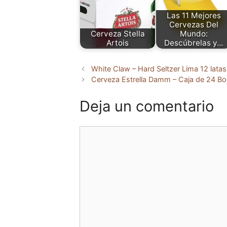
Las 11 Mejores
Cervezas Del
Cerveza Stella
Mundo:
Artois
Descúbrelas y…
White Claw – Hard Seltzer Lima 12 lata
Cerveza Estrella Damm – Caja de 24 Bot
Deja un comentario
Comentario