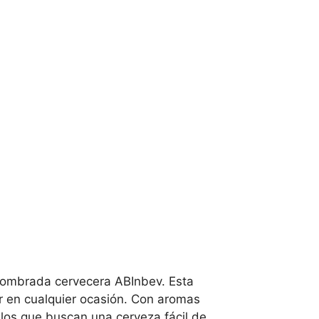
enombrada cervecera ABInbev. Esta
ar en cualquier ocasión. Con aromas
los que buscan una cerveza fácil de