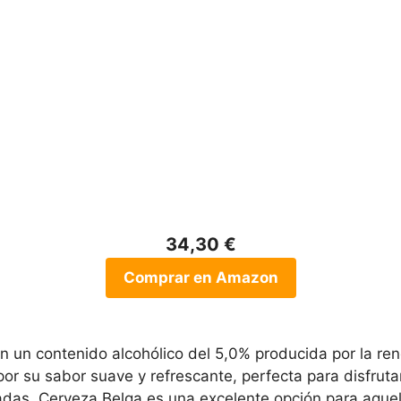
34,30 €
Comprar en Amazon
n un contenido alcohólico del 5,0% producida por la r
por su sabor suave y refrescante, perfecta para disfrut
adas, Cerveza Belga es una excelente opción para aquel