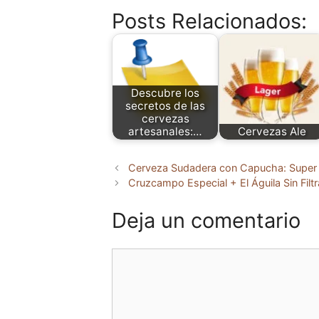
Posts Relacionados:
Descubre los
secretos de las
cervezas
artesanales:…
Cervezas Ale
Cerveza Sudadera con Capucha: Super
Cruzcampo Especial + El Águila Sin Filt
Deja un comentario
Comentario