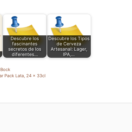
Descubre los
Descubre los Tipos
fascinantes
de Cerveza
secretos de los
Artesanal: Lager,
diferentes…
IPA,…
 Bock
rar Pack Lata, 24 x 33cl