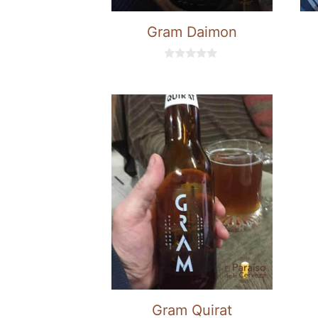
Gram Daimon
0
d
e
5
Gram Quirat