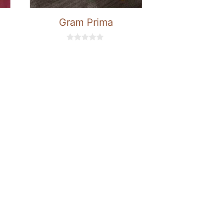
Gram Prima
0
d
e
5