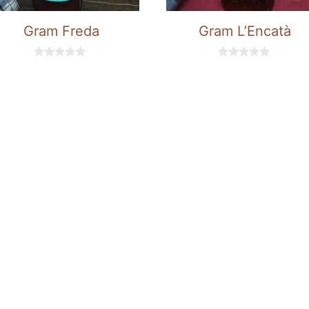
Gram Freda
Gram L’Encatà
0
0
d
d
e
e
5
5