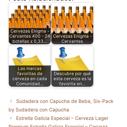
Cervezas Enigma -
Cervantes 400 - 24
Cervezas Enigma -
botellas x 0,33…
Cervantes
Las marcas
favoritas de
Descubre por qué
cerveza en cada
esta cerveza es la
Comunidad…
favorita en…
Sudadera con Capucha de Beba, Six-Pack
by Sudadera con Capucha
Estrella Galicia Especial – Cerveza Lager
Premium Estrella Galicia Especial – Cerveza