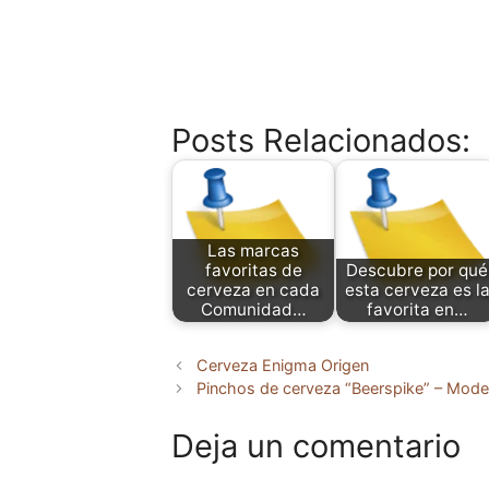
Posts Relacionados:
Las marcas
favoritas de
Descubre por qué
cerveza en cada
esta cerveza es l
Comunidad…
favorita en…
Cerveza Enigma Origen
Pinchos de cerveza “Beerspike” – Mod
Deja un comentario