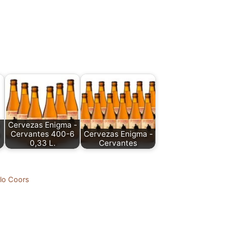
Cervezas Enigma -
a
Cervantes 400-6
Cervezas Enigma -
0,33 L.
Cervantes
elo Coors