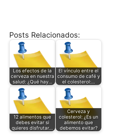
Posts Relacionados:
Los efectos de la
El vínculo entre el
cerveza en nuestra
consumo de café y
salud: ¿Qué hay…
el colesterol:…
Cerveza y
12 alimentos que
colesterol: ¿Es un
debes evitar si
alimento que
quieres disfrutar…
debemos evitar?