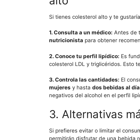
alto
Si tienes colesterol alto y te gusta
1. Consulta a un médico:
Antes de t
nutricionista
para obtener recomend
2. Conoce tu perfil lipídico:
Es funda
colesterol LDL y triglicéridos. Est
3. Controla las cantidades:
El cons
mujeres
y hasta
dos bebidas al dí
negativos del alcohol en el perfil lipí
3. Alternativas m
Si prefieres evitar o limitar el cons
permitirán disfrutar de una bebida r