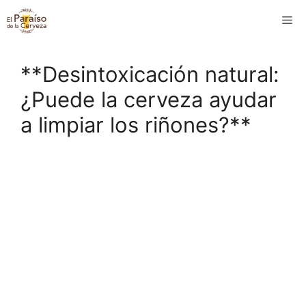
Saltar
M
al
contenido
**Desintoxicación natural:
¿Puede la cerveza ayudar
a limpiar los riñones?**