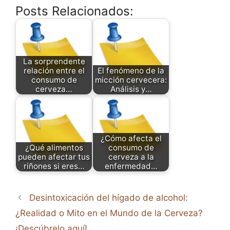
Posts Relacionados:
La sorprendente
relación entre el
El fenómeno de la
consumo de
micción cervecera:
cerveza…
Análisis y…
¿Cómo afecta el
¿Qué alimentos
consumo de
pueden afectar tus
cerveza a la
riñones si eres…
enfermedad…
Desintoxicación del hígado de alcohol:
¿Realidad o Mito en el Mundo de la Cerveza?
¡Descúbrelo aquí!