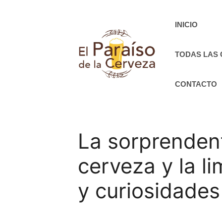
Saltar
al
INICIO
contenido
TODAS LAS
CONTACTO
La sorprendent
cerveza y la li
y curiosidades