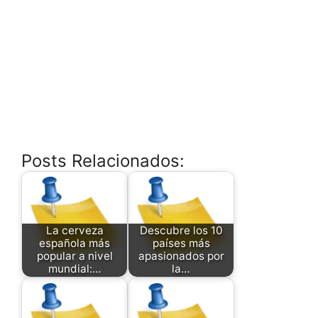
Posts Relacionados:
La cerveza
Descubre los 10
española más
países más
popular a nivel
apasionados por
mundial:…
la…