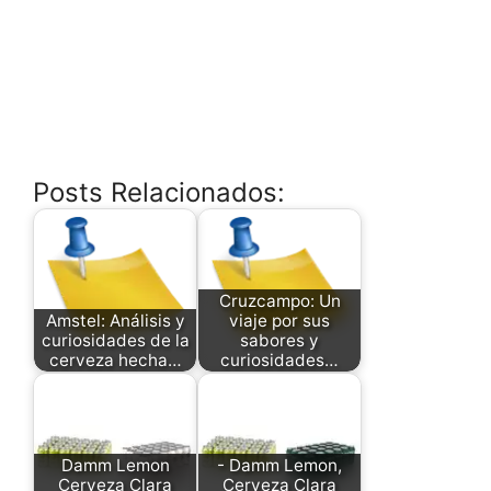
Posts Relacionados:
Cruzcampo: Un
Amstel: Análisis y
viaje por sus
curiosidades de la
sabores y
cerveza hecha…
curiosidades…
Damm Lemon
- Damm Lemon,
Cerveza Clara
Cerveza Clara