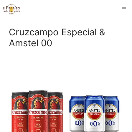
Saltar
M
al
contenido
Cruzcampo Especial &
Amstel 00