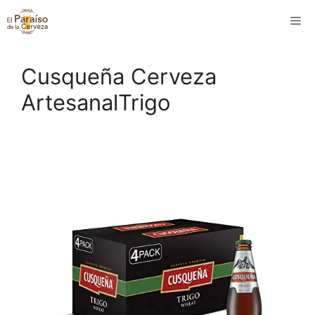
Saltar
M
al
contenido
Cusqueña Cerveza
ArtesanalTrigo