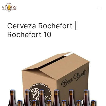
Saltar
M
al
contenido
Cerveza Rochefort |
Rochefort 10