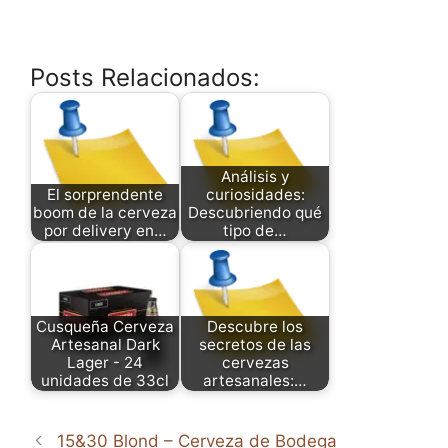
Posts Relacionados:
Análisis y
El sorprendente
curiosidades:
boom de la cerveza
Descubriendo qué
por delivery en…
tipo de…
Cusqueña Cerveza
Descubre los
Artesanal Dark
secretos de las
Lager - 24
cervezas
unidades de 33cl
artesanales:…
15&30 Blond – Cerveza de Bodega