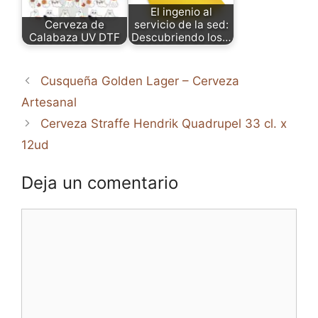
El ingenio al
Cerveza de
servicio de la sed:
Calabaza UV DTF
Descubriendo los…
Cusqueña Golden Lager – Cerveza
Artesanal
Cerveza Straffe Hendrik Quadrupel 33 cl. x
12ud
Deja un comentario
Comentario