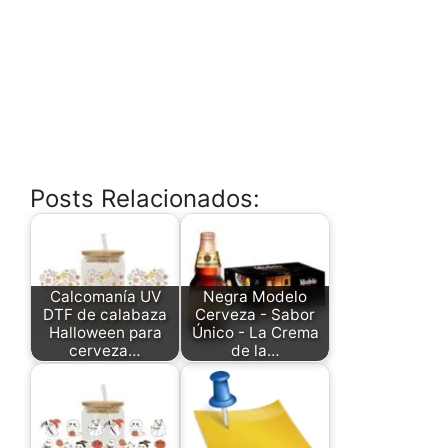
Posts Relacionados:
Calcomanía UV
Negra Modelo
DTF de calabaza
Cerveza - Sabor
Halloween para
Único - La Crema
cerveza…
de la…