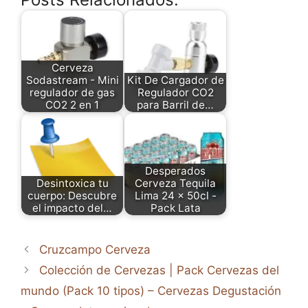
Cerveza
Sodastream - Mini
Kit De Cargador de
regulador de gas
Regulador CO2
CO2 2 en 1
para Barril de…
Desperados
Desintoxica tu
Cerveza Tequila
cuerpo: Descubre
Lima 24 x 50cl -
el impacto del…
Pack Lata
Cruzcampo Cerveza
Colección de Cervezas | Pack Cervezas del
mundo (Pack 10 tipos) – Cervezas Degustación