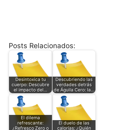
Posts Relacionados:
Desintoxica tu
Descubriendo las
cuerpo: Descubre
verdades detrás
el impacto del…
de Águila Cero: la…
El dilema
refrescante:
El duelo de las
¿Refresco Zero o
calorías: ¿Quién