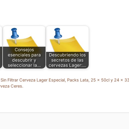
Consejos
esenciales para
Descubriendo los
descubrir y
secretos de las
seleccionar la…
cervezas Lager:…
Sin Filtrar Cerveza Lager Especial, Packs Lata, 25 x 50cl y 24 x 3
erveza Ceres.