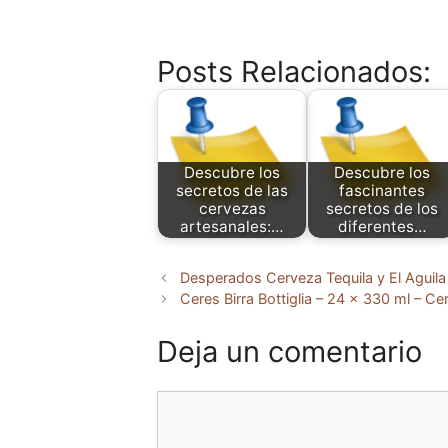
Posts Relacionados:
Descubre los
Descubre los
secretos de las
fascinantes
cervezas
secretos de los
artesanales:…
diferentes…
Desperados Cerveza Tequila y El Aguila 
Ceres Birra Bottiglia – 24 x 330 ml – C
Deja un comentario
Comentario