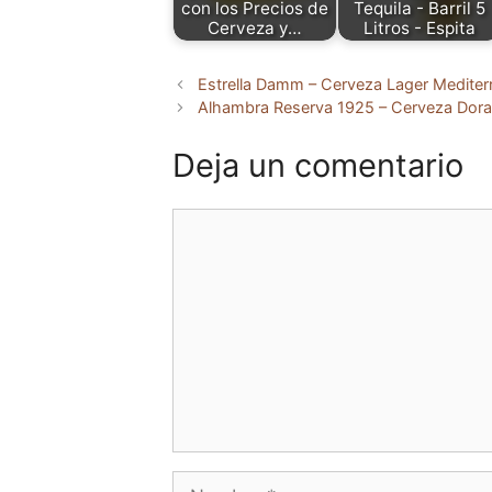
con los Precios de
Tequila - Barril 5
Cerveza y…
Litros - Espita
Estrella Damm – Cerveza Lager Mediterr
Alhambra Reserva 1925 – Cerveza Dorad
Deja un comentario
Comentario
Nombre