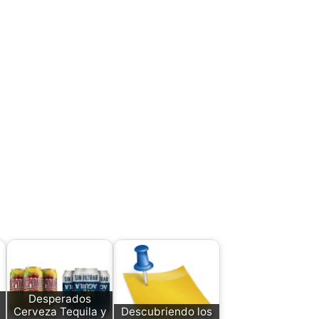
Desperados
Cerveza Tequila y
Descubriendo los