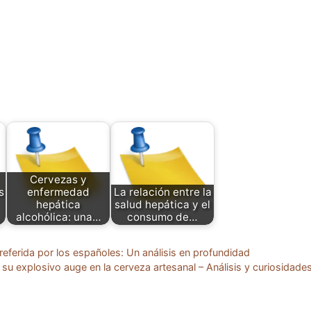
Cervezas y
s
enfermedad
La relación entre la
hepática
salud hepática y el
alcohólica: una…
consumo de…
eferida por los españoles: Un análisis en profundidad
y su explosivo auge en la cerveza artesanal – Análisis y curiosidade