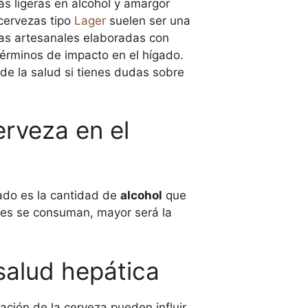
ás ligeras en alcohol y amargor
cervezas tipo
Lager
suelen ser una
zas artesanales elaboradas con
términos de impacto en el hígado.
e la salud si tienes dudas sobre
erveza en el
gado es la cantidad de
alcohol
que
des se consuman, mayor será la
salud hepática
ación de la cerveza pueden influir