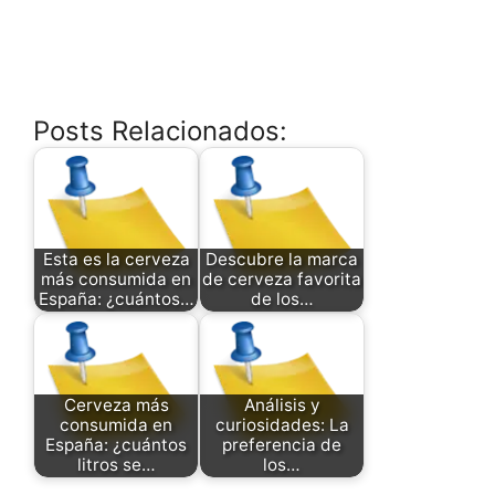
Posts Relacionados:
Esta es la cerveza
Descubre la marca
más consumida en
de cerveza favorita
España: ¿cuántos…
de los…
Cerveza más
Análisis y
consumida en
curiosidades: La
España: ¿cuántos
preferencia de
litros se…
los…