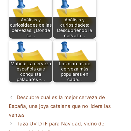
Análisis y
Análisis y
curiosidades de las
curiosidades:
cervezas: ¿Dónde
Descubriendo la
se…
cerveza…
Mahou: La cerveza
Las marcas de
española que
cerveza más
conquista
populares en
paladares -…
cada…
Descubre cuál es la mejor cerveza de
España, una joya catalana que no lidera las
ventas
Taza UV DTF para Navidad, vidrio de