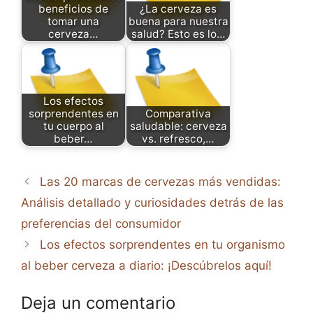
beneficios de
¿La cerveza es
tomar una
buena para nuestra
cerveza…
salud? Esto es lo…
Los efectos
sorprendentes en
Comparativa
tu cuerpo al
saludable: cerveza
beber…
vs. refresco,…
Las 20 marcas de cervezas más vendidas:
Análisis detallado y curiosidades detrás de las
preferencias del consumidor
Los efectos sorprendentes en tu organismo
al beber cerveza a diario: ¡Descúbrelos aquí!
Deja un comentario