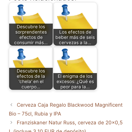
Descubre los
sorprendentes
Los efectos de
efectos de
beber más de seis
consumir más…
cervezas a la…
Descubre los
efectos de la
El enigma de los
'chela' en el
excesos: ¿Qué es
cuerpo…
peor para la…
Cerveza Caja Regalo Blackwood Magnificent
Bio – 75cl, Rubia y IPA
Franziskaner Natur Russ, cerveza de 20×0,5
L (incluye 3,10 EUR de depósito)