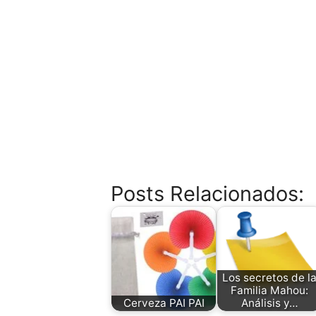
Posts Relacionados:
Los secretos de l
Familia Mahou:
Cerveza PAI PAI
Análisis y…