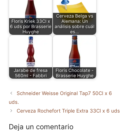
Cerveza Belga vs
Floris Kriek 33Cl x
Alemana: Un
6 uds por Brasserie
análisis sobre cuál
Huyghe
es…
Jarabe de fresa
Floris Chocolate -
560ml - Fabbri
Brasserie Huyghe
Schneider Weisse Original Tap7 50Cl x 6
uds.
Cerveza Rochefort Triple Extra 33Cl x 6 uds
Deja un comentario