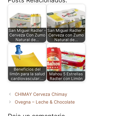
Posts Relacionados:
San Miguel Radler -
San Miguel Radler -
Cerveza Con Zumo
Cerveza con Zumo
Natural de…
Natural de…
Beneficios del
limón para la salud
Mahou 5 Estrellas
cardiovascular:…
Radler con Limón
CHIMAY Cerveza Chimay
Ovegna – Leche & Chocolate