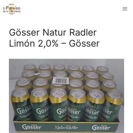
Saltar
M
al
contenido
Gösser Natur Radler
Limón 2,0% – Gösser