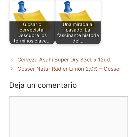
Glosario
Una mirada al
cervecista:
pasado: La
Descubre los
fascinante historia
términos clave…
del…
Cerveza Asahi Super Dry 33cl. x 12ud.
Gösser Natur Radler Limón 2,0% – Gösser
Deja un comentario
Comentario