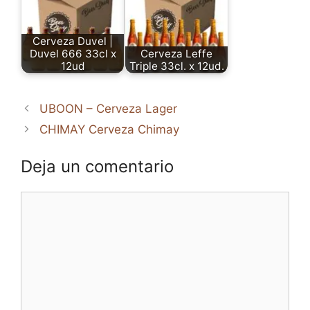
Cerveza Duvel |
Duvel 666 33cl x
Cerveza Leffe
12ud
Triple 33cl. x 12ud.
UBOON – Cerveza Lager
CHIMAY Cerveza Chimay
Deja un comentario
Comentario