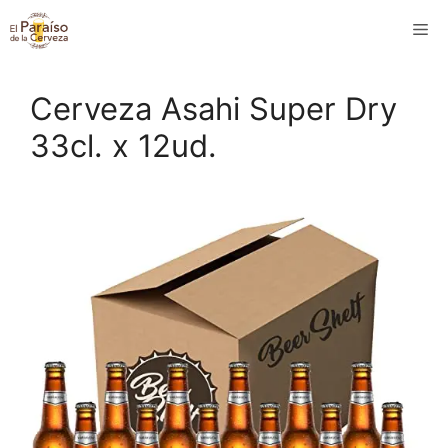
Saltar
M
al
contenido
Cerveza Asahi Super Dry
33cl. x 12ud.