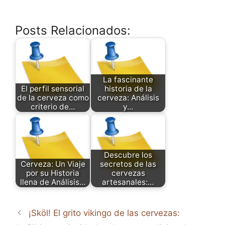
Posts Relacionados:
La fascinante
El perfil sensorial
historia de la
de la cerveza como
cerveza: Análisis
criterio de…
y…
Descubre los
Cerveza: Un Viaje
secretos de las
por su Historia
cervezas
llena de Análisis…
artesanales:…
¡Sköl! El grito vikingo de las cervezas: