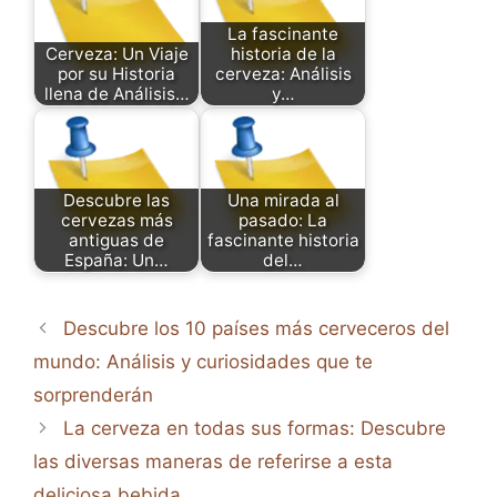
La fascinante
Cerveza: Un Viaje
historia de la
por su Historia
cerveza: Análisis
llena de Análisis…
y…
Descubre las
Una mirada al
cervezas más
pasado: La
antiguas de
fascinante historia
España: Un…
del…
Descubre los 10 países más cerveceros del
mundo: Análisis y curiosidades que te
sorprenderán
La cerveza en todas sus formas: Descubre
las diversas maneras de referirse a esta
deliciosa bebida