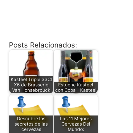
Posts Relacionados:
Kasteel Triple 33Cl
X6 de Brasserie
Estuche Kasteel
Van Honsebrouck
con Copa - Kasteel
Descubre los
Las 11 Mejores
secretos de las
Cervezas Del
cervezas
Mundo: