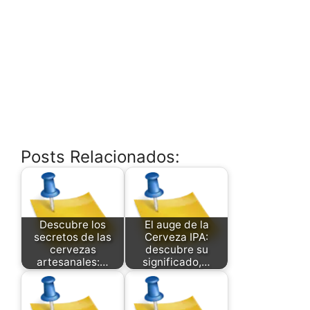
Posts Relacionados:
Descubre los
El auge de la
secretos de las
Cerveza IPA:
cervezas
descubre su
artesanales:…
significado,…