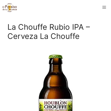
Saltar
M
al
contenido
La Chouffe Rubio IPA –
Cerveza La Chouffe