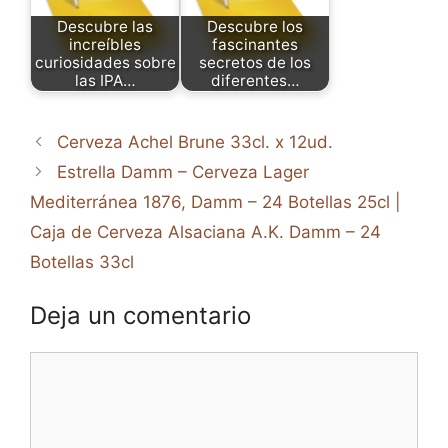
Descubre las
Descubre los
increíbles
fascinantes
curiosidades sobre
secretos de los
las IPA…
diferentes…
Cerveza Achel Brune 33cl. x 12ud.
Estrella Damm – Cerveza Lager
Mediterránea 1876, Damm – 24 Botellas 25cl |
Caja de Cerveza Alsaciana A.K. Damm – 24
Botellas 33cl
Deja un comentario
Comentario