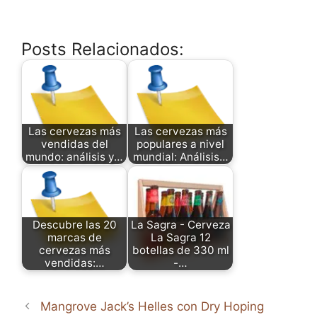
Posts Relacionados:
Las cervezas más
Las cervezas más
vendidas del
populares a nivel
mundo: análisis y…
mundial: Análisis…
Descubre las 20
La Sagra - Cerveza
marcas de
La Sagra 12
cervezas más
botellas de 330 ml
vendidas:…
-…
Mangrove Jack’s Helles con Dry Hoping