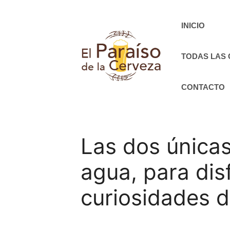
Saltar
al
INICIO
contenido
TODAS LAS
CONTACTO
Las dos única
agua, para dis
curiosidades d