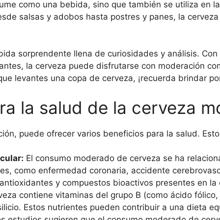
ume como una bebida, sino que también se utiliza en la
esde salsas y adobos hasta postres y panes, la cerveza 
bida sorprendente llena de curiosidades y análisis. Con 
antes, la cerveza puede disfrutarse con moderación com
que levantes una copa de cerveza, ¡recuerda brindar por
ra la salud de la cerveza 
n, puede ofrecer varios beneficios para la salud. Esto
cular:
El consumo moderado de cerveza se ha relacion
s, como enfermedad coronaria, accidente cerebrovascu
s antioxidantes y compuestos bioactivos presentes en la
eza contiene vitaminas del grupo B (como ácido fólico, n
licio. Estos nutrientes pueden contribuir a una dieta eq
s estudios sugieren que el consumo moderado de cerve