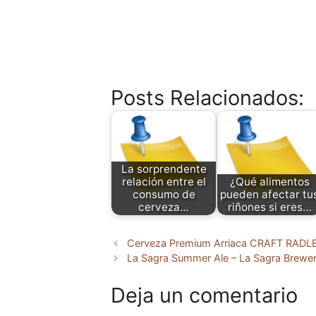
Posts Relacionados:
La sorprendente
relación entre el
¿Qué alimentos
consumo de
pueden afectar tu
cerveza…
riñones si eres…
Cerveza Premium Arriaca CRAFT RAD
La Sagra Summer Ale – La Sagra Brewery
Deja un comentario