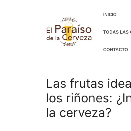
Saltar
al
INICIO
contenido
TODAS LAS
CONTACTO
Las frutas ide
los riñones: ¿
la cerveza?