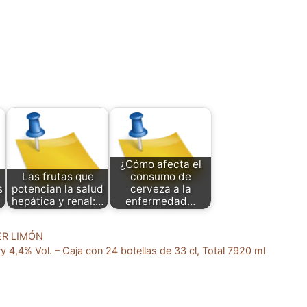
¿Cómo afecta el
Las frutas que
consumo de
s
potencian la salud
cerveza a la
hepática y renal:…
enfermedad…
LER LIMÓN
 4,4% Vol. – Caja con 24 botellas de 33 cl, Total 7920 ml