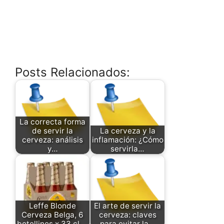
Posts Relacionados:
La correcta forma
de servir la
La cerveza y la
cerveza: análisis
inflamación: ¿Cómo
y…
servirla…
Leffe Blonde
El arte de servir la
Cerveza Belga, 6
cerveza: claves
botellines x 33 cl,…
para evitar la…