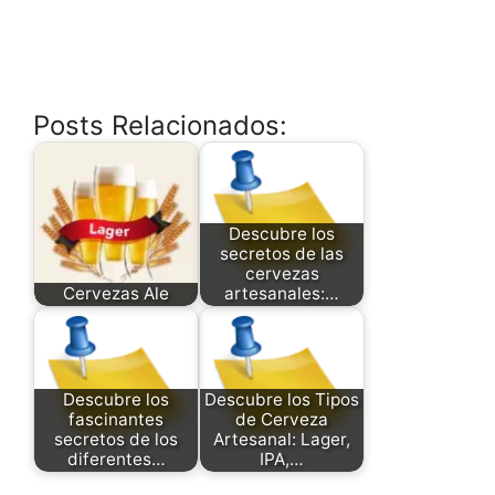
Posts Relacionados:
Descubre los
secretos de las
cervezas
Cervezas Ale
artesanales:…
Descubre los
Descubre los Tipos
fascinantes
de Cerveza
secretos de los
Artesanal: Lager,
diferentes…
IPA,…