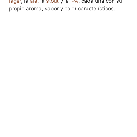
lager
, la
ale
, la
stout
y la
IPA
, cada una con su
propio aroma, sabor y color característicos.