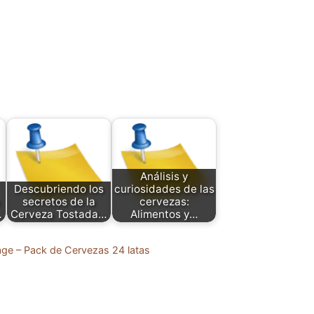
Análisis y
Descubriendo los
curiosidades de las
secretos de la
cervezas:
…
Cerveza Tostada…
Alimentos y…
age – Pack de Cervezas 24 latas