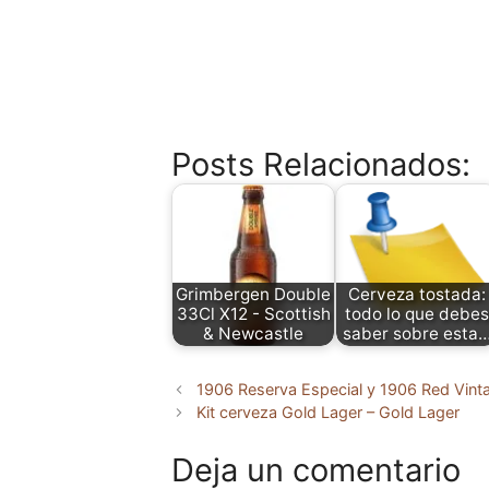
Posts Relacionados:
Grimbergen Double
Cerveza tostada:
33Cl X12 - Scottish
todo lo que debes
& Newcastle
saber sobre esta
1906 Reserva Especial y 1906 Red Vint
Kit cerveza Gold Lager – Gold Lager
Deja un comentario