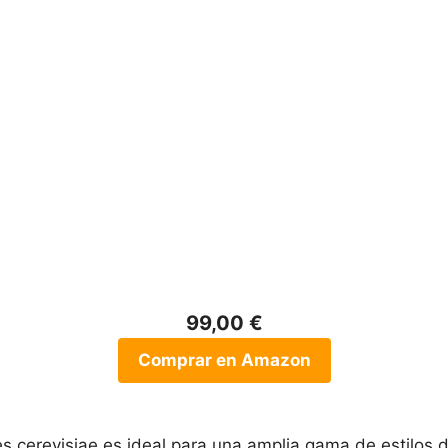
99,00 €
Comprar en Amazon
s cerevisiae es ideal para una amplia gama de estilos 