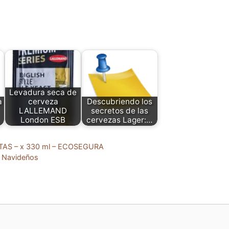
Levadura seca de
a
cerveza
Descubriendo los
LALLEMAND
secretos de las
London ESB
cervezas Lager:…
TAS – x 330 ml – ECOSEGURA
s Navideños