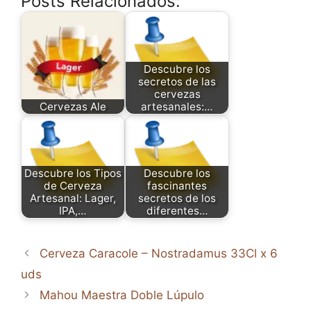
Posts Relacionados:
Descubre los
secretos de las
cervezas
Cervezas Ale
artesanales:…
Descubre los Tipos
Descubre los
de Cerveza
fascinantes
Artesanal: Lager,
secretos de los
IPA,…
diferentes…
Cerveza Caracole – Nostradamus 33Cl x 6
uds
Mahou Maestra Doble Lúpulo