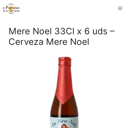
Saltar
M
al
contenido
Mere Noel 33Cl x 6 uds –
Cerveza Mere Noel