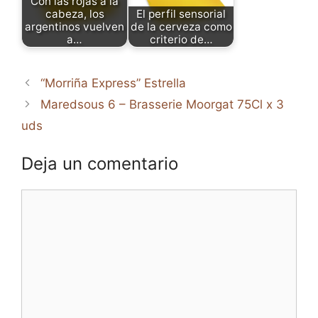
Con las rojas a la
cabeza, los
El perfil sensorial
argentinos vuelven
de la cerveza como
a…
criterio de…
“Morriña Express” Estrella
Maredsous 6 – Brasserie Moorgat 75Cl x 3
uds
Deja un comentario
Comentario