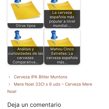
La cerveza
española más
popular a nivel
Otros tipos
mundial:…
Análisis y
Mahou Cinco
curiosidades de las
Estrellas: La
cervezas:
cerveza española
Comparativa…
más…
Cerveza IPA Bitter Muntons
Mere Noel 33Cl x 6 uds – Cerveza Mere
Noel
Deja un comentario