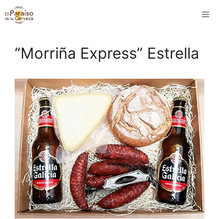
Saltar
M
al
contenido
“Morriña Express” Estrella