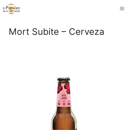
Saltar
M
al
contenido
Mort Subite – Cerveza