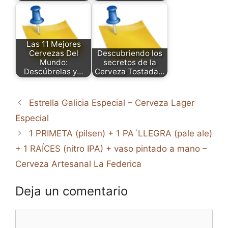
Las 11 Mejores
Cervezas Del
Descubriendo los
Mundo:
secretos de la
Descúbrelas y…
Cerveza Tostada…
Estrella Galicia Especial – Cerveza Lager
Especial
1 PRIMETA (pilsen) + 1 PA´LLEGRA (pale ale)
+ 1 RAÍCES (nitro IPA) + vaso pintado a mano –
Cerveza Artesanal La Federica
Deja un comentario
Comentario