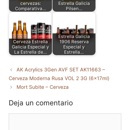
cervezas:
Estrella Galicia
Comparativa…
Pilsen…
Estrella Galicia
Cerveza Estrella
1906 Reserva
Galicia Especial y
Especial y
La Estrella de…
Estrella…
AK Acrylics 3Gen AVF SET AK11663 –
Cerveza Moderna Rusa VOL 2 3G (6x17ml)
Mort Subite – Cerveza
Deja un comentario
Comentario