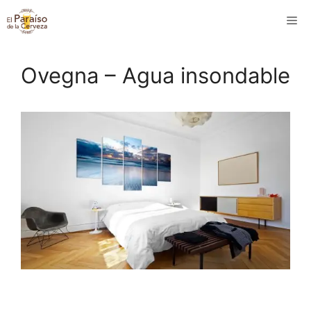
Saltar
M
al
contenido
Ovegna – Agua insondable