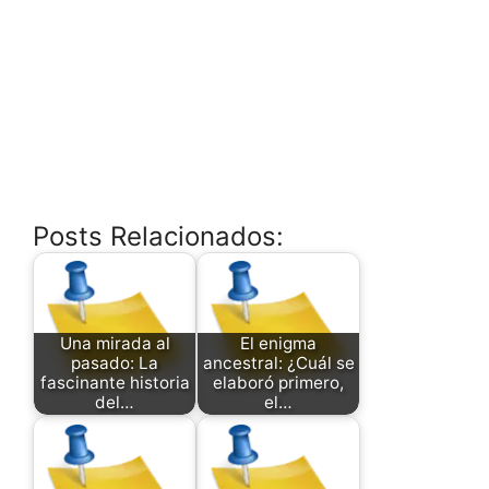
Posts Relacionados:
Una mirada al
El enigma
pasado: La
ancestral: ¿Cuál se
fascinante historia
elaboró primero,
del…
el…