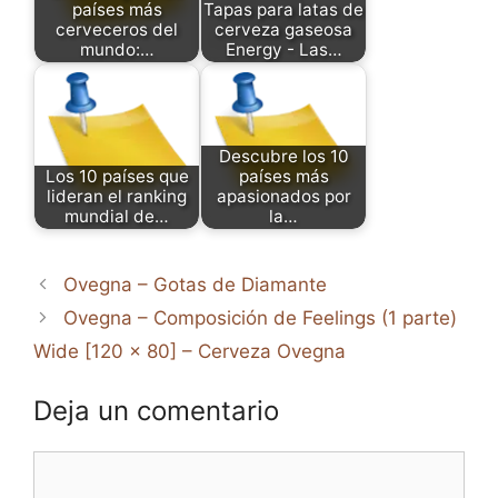
países más
Tapas para latas de
cerveceros del
cerveza gaseosa
mundo:…
Energy - Las…
Descubre los 10
Los 10 países que
países más
lideran el ranking
apasionados por
mundial de…
la…
Ovegna – Gotas de Diamante
Ovegna – Composición de Feelings (1 parte)
Wide [120 x 80] – Cerveza Ovegna
Deja un comentario
Comentario