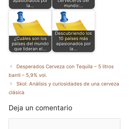
apasionados por
cerveceros del
la…
mundo:…
Descubriendo los
¿Cuáles son los
10 países más
países del mundo
apasionados por
que lideran el…
la…
Desperados Cerveza con Tequila – 5 litros
barril – 5,9% vol.
Skol: Análisis y curiosidades de una cerveza
clásica
Deja un comentario
Comentario