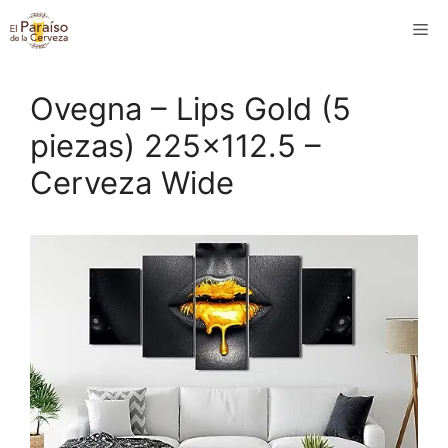
Saltar
M
al
contenido
Ovegna – Lips Gold (5
piezas) 225×112.5 –
Cerveza Wide