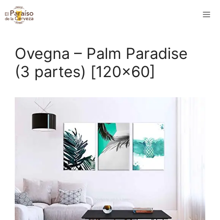
Saltar
M
al
contenido
Ovegna – Palm Paradise
(3 partes) [120×60]