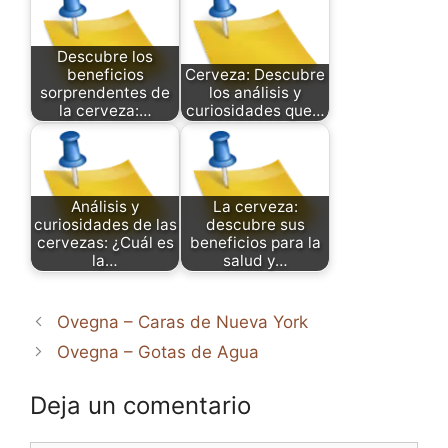
Descubre los
beneficios
Cerveza: Descubre
sorprendentes de
los análisis y
la cerveza:…
curiosidades que…
Análisis y
La cerveza:
curiosidades de las
descubre sus
cervezas: ¿Cuál es
beneficios para la
la…
salud y…
Ovegna – Caras de Nueva York
Ovegna – Gotas de Agua
Deja un comentario